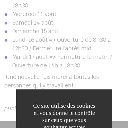
18h30
Mercredi 11 août
Samedi 14 août
Dimanche 15 août
Lundi 16 août => Ouverture de 8h30 à
12h30 / Fermeture l’après midi
Mardi 17 août => Fermeture le matin /
Ouverture de 14h à 18h30
Une nouvelle fois merci à toutes les
personnes qui y travaillent.
Ce site utilise des cookies
publié le 2 juillet 2021
et vous donne le contrôle
sur ceux que vous
souhaitez activer