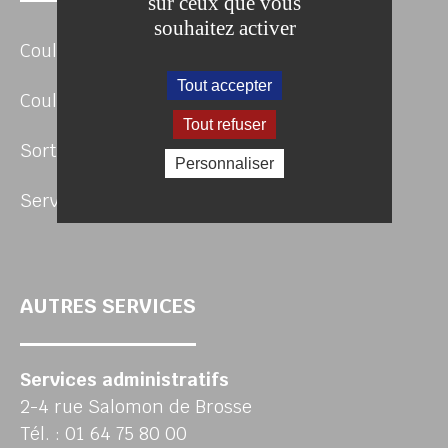
sur ceux que vous
souhaitez activer
Coulommiers Pays de Brie Agglomération
Tout accepter
Coulommiers Pays de Brie Tourisme
Tout refuser
Sortir en Pays de Brie
Personnaliser
Service-Public.fr
AUTRES SERVICES
Services administratifs
2-4 rue Salomon de Brosse
Tél. : 01 64 75 80 00