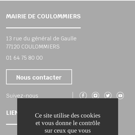
UBE
MAIRIE DE COULOMMIERS
chercher
13 rue du général de Gaulle
77120 COULOMMIERS
01 64 75 80 00
Nous contacter
Suivez-nous 
Suivez-no
Suivez
Su
Suivez-nous
LIENS UTILES
Ce site utilise des cookies
et vous donne le contrôle
sur ceux que vous