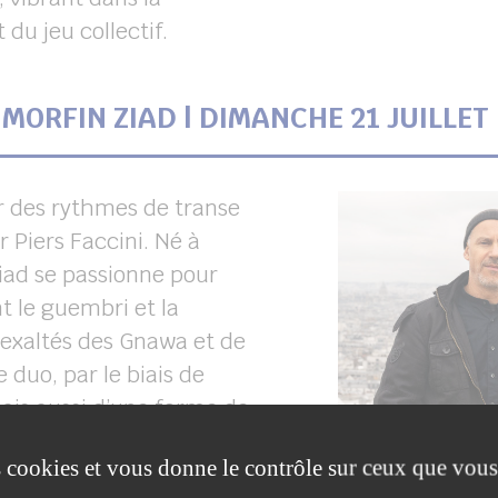
 du jeu collectif.
MORFIN ZIAD | DIMANCHE 21 JUILLET 
ur des rythmes de transe
 Piers Faccini. Né à
iad se passionne pour
 le guembri et la
 exaltés des Gnawa et de
 duo, par le biais de
mais aussi d’une forme de
nt comme s’ils se
es cookies et vous donne le contrôle sur ceux que vous
 que l’on trouve aussi