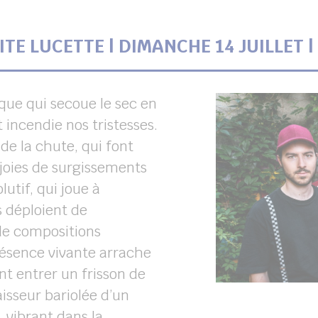
ITE LUCETTE | DIMANCHE 14 JUILLET |
que qui secoue le sec en
 incendie nos tristesses.
de la chute, qui font
 joies de surgissements
utif, qui joue à
s déploient de
de compositions
présence vivante arrache
ant entrer un frisson de
aisseur bariolée d’un
 vibrant dans la