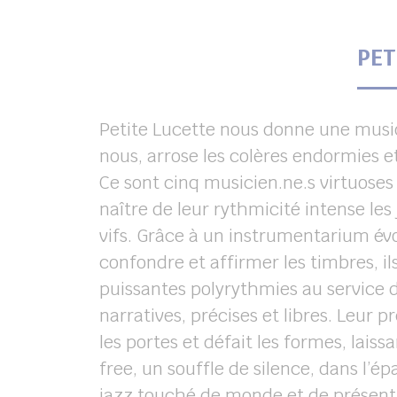
PET
Petite Lucette nous donne une musi
nous, arrose les colères endormies et
Ce sont cinq musicien.ne.s virtuoses 
naître de leur rythmicité intense les
vifs. Grâce à un instrumentarium évol
confondre et affirmer les timbres, il
puissantes polyrythmies au service 
narratives, précises et libres. Leur 
les portes et défait les formes, laiss
free, un souffle de silence, dans l’ép
jazz touché de monde et de présent,