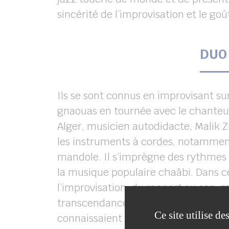
sincérité de l’improvisation et le goût
DUO 
Ils se sont connus en improvisant s
gnaouas en tournée avec le chanteur
Alger, musicien autodidacte, Malik Z
les instruments à cordes, notamment
mandole. Il s’imprègne des rythmes
la musique populaire chaâbi. Dans ce
l’improvisation, du rapport au son, 
transcendance, les musiciens s’allie
Ce site utilise d
connaissaient depuis toujours. L’alto,