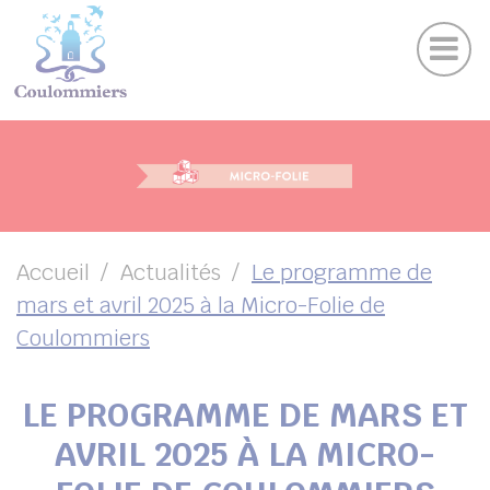
Actu
Panneau de gestion des cookies
Publications
Agenda des sorties
Suivez-nous sur Facebook
Suivez-nous sur Instagram
Suivez-nous sur Twitter
Suivez-nous sur Youtube
UBMENU ( VOTRE VILLE )
UBMENU ( AU QUOTIDIEN )
UBMENU ( LOISIRS )
UBMENU ( FAMILLE )
Accueil
Actualités
Le programme de
mars et avril 2025 à la Micro-Folie de
UBMENU ( ENVIRONNEMENT ET URBANISME )
Coulommiers
UBMENU ( ÉCONOMIE ET EMPLOI )
LE PROGRAMME DE MARS ET
AVRIL 2025 À LA MICRO-