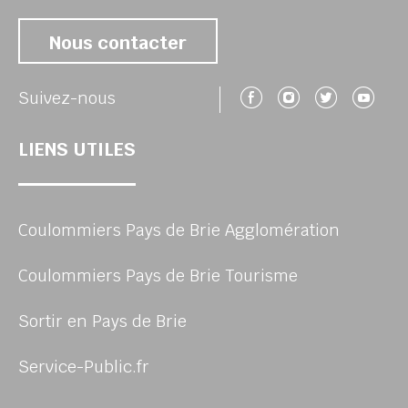
Nous contacter
Suivez-nous 
Suivez-no
Suivez
Su
Suivez-nous
LIENS UTILES
Coulommiers Pays de Brie Agglomération
Coulommiers Pays de Brie Tourisme
Sortir en Pays de Brie
Service-Public.fr