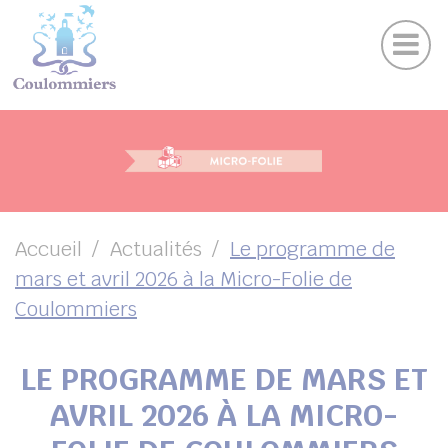
Actu
Panneau de gestion des cookies
Publications
Agenda des sorties
Suivez-nous sur Facebook
Suivez-nous sur Instagram
Suivez-nous sur Twitter
Suivez-nous sur Youtube
UBMENU ( VOTRE VILLE )
UBMENU ( AU QUOTIDIEN )
UBMENU ( LOISIRS )
UBMENU ( FAMILLE )
Accueil
Actualités
Le programme de
mars et avril 2026 à la Micro-Folie de
UBMENU ( ENVIRONNEMENT ET URBANISME )
Coulommiers
UBMENU ( ÉCONOMIE ET EMPLOI )
LE PROGRAMME DE MARS ET
AVRIL 2026 À LA MICRO-