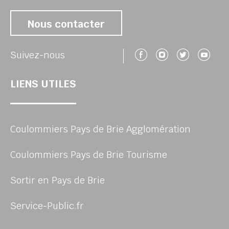
Nous contacter
Suivez-nous 
Suivez-no
Suivez
Su
Suivez-nous
LIENS UTILES
Coulommiers Pays de Brie Agglomération
Coulommiers Pays de Brie Tourisme
Sortir en Pays de Brie
Service-Public.fr