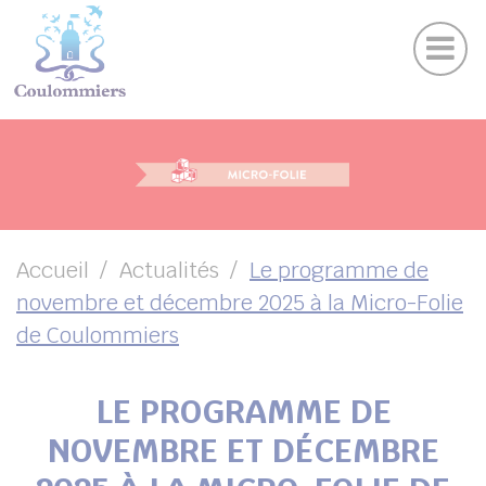
Actu
Panneau de gestion des cookies
Publications
Agenda des sorties
Suivez-nous sur Facebook
Suivez-nous sur Instagram
Suivez-nous sur Twitter
Suivez-nous sur Youtube
UBMENU ( VOTRE VILLE )
UBMENU ( AU QUOTIDIEN )
UBMENU ( LOISIRS )
UBMENU ( FAMILLE )
Accueil
Actualités
Le programme de
novembre et décembre 2025 à la Micro-Folie
UBMENU ( ENVIRONNEMENT ET URBANISME )
de Coulommiers
UBMENU ( ÉCONOMIE ET EMPLOI )
LE PROGRAMME DE
NOVEMBRE ET DÉCEMBRE