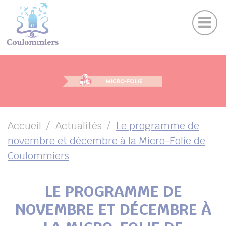
Actu
Panneau de gestion des cookies
Publications
Agenda des sorties
Suivez-nous sur Facebook
Suivez-nous sur Instagram
Suivez-nous sur Twitter
Suivez-nous sur Youtube
UBMENU ( VOTRE VILLE )
UBMENU ( AU QUOTIDIEN )
UBMENU ( LOISIRS )
UBMENU ( FAMILLE )
Accueil
Actualités
Le programme de
novembre et décembre à la Micro-Folie de
UBMENU ( ENVIRONNEMENT ET URBANISME )
Coulommiers
UBMENU ( ÉCONOMIE ET EMPLOI )
LE PROGRAMME DE
NOVEMBRE ET DÉCEMBRE À