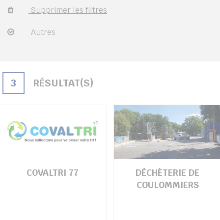
Supprimer les filtres
UBE
Autres
her
3
RÉSULTAT(S)
COVALTRI 77
DÉCHÈTERIE DE
COULOMMIERS