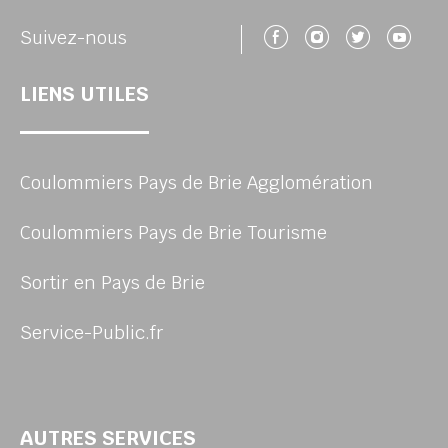
Suivez-nous 
Suivez-no
Suivez
Su
Suivez-nous
LIENS UTILES
Coulommiers Pays de Brie Agglomération
Coulommiers Pays de Brie Tourisme
Sortir en Pays de Brie
Service-Public.fr
AUTRES SERVICES