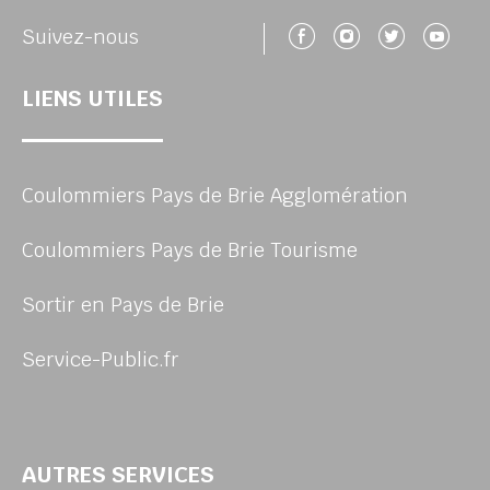
Suivez-nous 
Suivez-no
Suivez
Su
Suivez-nous
LIENS UTILES
Coulommiers Pays de Brie Agglomération
Coulommiers Pays de Brie Tourisme
Sortir en Pays de Brie
Service-Public.fr
AUTRES SERVICES