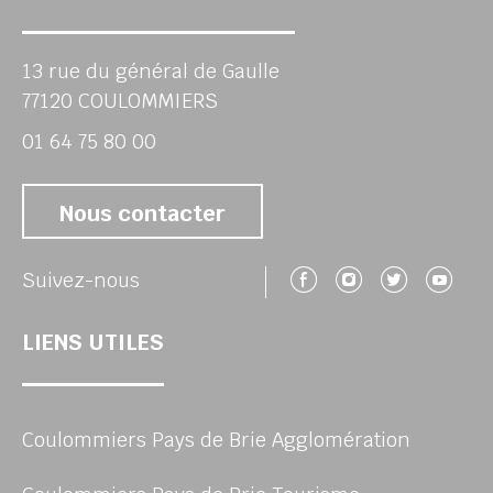
13 rue du général de Gaulle
77120 COULOMMIERS
01 64 75 80 00
Nous contacter
Suivez-nous 
Suivez-no
Suivez
Su
Suivez-nous
LIENS UTILES
Coulommiers Pays de Brie Agglomération