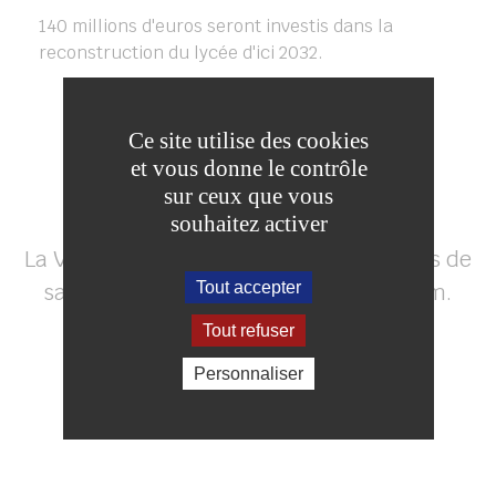
140 millions d'euros seront investis dans la
reconstruction du lycée d'ici 2032.
Ce site utilise des cookies
et vous donne le contrôle
COMPTE INSTAGRAM
sur ceux que vous
souhaitez activer
La Ville de Coulommiers possède, en plus de
Tout accepter
sa page Facebook, une page Instagram.
Cliquez sur le logo pour la découvrir.
Tout refuser
Personnaliser